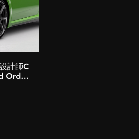
尚設計師C
 Order
美學 跨
永設計