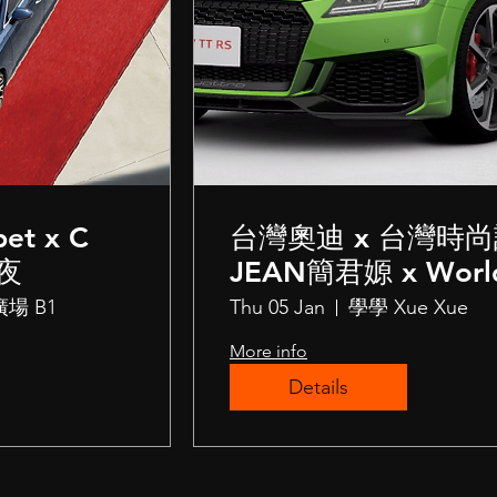
pet x C
台灣奧迪 x 台灣時
夜
JEAN簡君嫄 x World
當服裝設計遇上當代
麗廣場 B1
Thu 05 Jan
學學 Xue Xue
界對談歷久不衰的雋
More info
Details