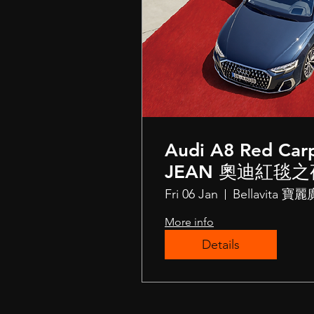
Audi A8 Red Car
JEAN 奧迪紅毯之
Fri 06 Jan
Bellavita 寶
More info
Details