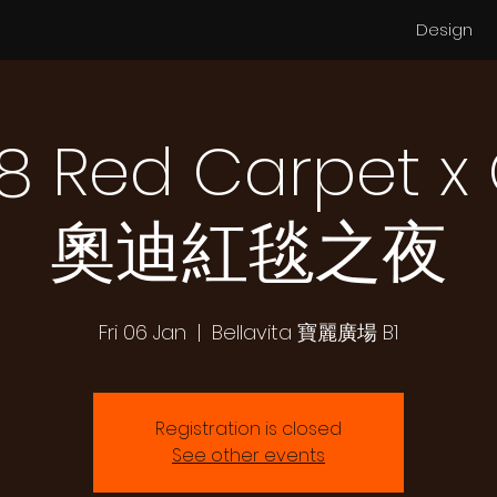
Design
8 Red Carpet x
奧迪紅毯之夜
Fri 06 Jan
  |  
Bellavita 寶麗廣場 B1
Registration is closed
See other events