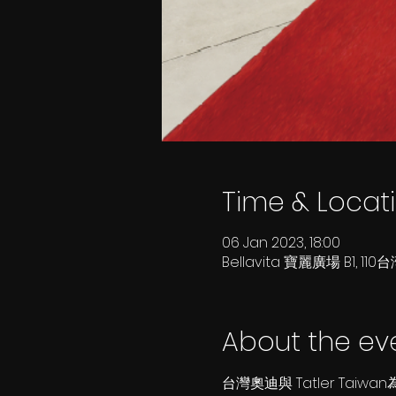
Time & Locat
06 Jan 2023, 18:00
Bellavita 寶麗廣場 B1,
About the ev
台灣奧迪與 Tatler T