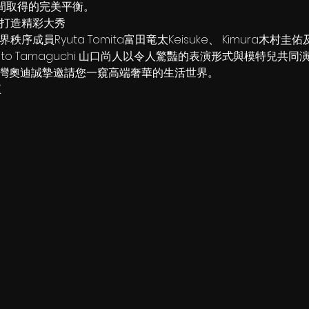
馭之間取得的完美平衡。
N打造精彩大秀
世界秩序成員Ryuta Tomita富田竜太Keisuke、 Kimura木村圭佑
Naoto Tamaguchi 山口尚人以令人驚豔的表演形式與模特兒共同演
ta台灣奧迪誠摯邀請您一窺高端奢華的生活世界。
五